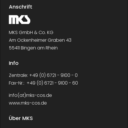
Anschrift
Woher wir kommen
Individuelle Anfrage
Sonstige Produkte
+49 6721 / 9100 - 0
Referenzen
Qualität
MKS GmbH & Co. KG
Am Ockenheimer Graben 43
Lager und Logistik
Wie wir arbeiten
Verbände
Karriere
Such
55411 Bingen am Rhein
Info
Wo Sie uns finden
Impressum
Galerie
Zentrale: +49 (0) 6721 - 9100 - 0
Fax-Nr.: +49 (0) 6721 - 9100 - 60
Datenschutz
info(at)mks-cos.de
www.mks-cos.de
Über MKS