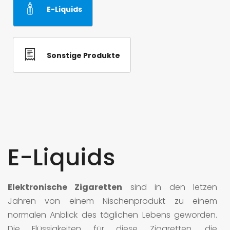
E-Liquids
Woher wir kommen
Individuelle Anfrage
Sonstige Produkte
+49 6721 / 9100 - 0
Referenzen
Qualität
Sonstige Produkte
Lager und Logistik
Wie wir arbeiten
Verbände
Karriere
Such
Wo Sie uns finden
Impressum
Galerie
E-Liquids
Datenschutz
Elektronische Zigaretten
sind in den letzen
Jahren von einem Nischenprodukt zu einem
normalen Anblick des täglichen Lebens geworden.
Die Flüssigkeiten für diese Zigaretten, die