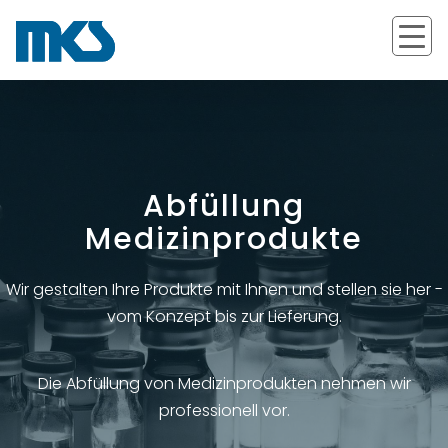
Produktfelder
Abfüllung
Leistungen
Kosmetik
Medizinprodukte
Vertrieb und Produktmanagement
Lohnhersteller Kosmetik
Medizinprodukte
Das sind wir
Wir gestalten Ihre Produkte mit Ihnen und stellen sie her -
vom Konzept bis zur Lieferung.
Lohnherstellung Medizinprodukte
Nahrungsergänzungsmittel
Cremeherstellung
Lohnabfüllung Kosmetik
Informationen
Wer wir sind
Entwicklung
Die Abfüllung von Medizinprodukten nehmen wir
professionell vor.
Lohnabfüllung Medizinprodukte
Lohnherstellung und Abfüllung
Salbenherstellung
Zertifikate/ Downloads
Tubenabfüllung
Was wir machen
E-Liquids
Kontakt