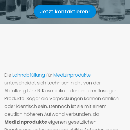
Jetzt kontaktieren!
Woher wir kommen
Individuelle Anfrage
Sonstige Produkte
+49 6721 / 9100 - 0
Referenzen
Qualität
Lager und Logistik
Wie wir arbeiten
Verbände
Karriere
Such
Wo Sie uns finden
Impressum
Galerie
Die
Lohnabfüllung
für
Medizinprodukte
unterscheidet sich technisch nicht von der
Abfüllung für z.B. Kosmetika oder anderer flüssiger
Datenschutz
Produkte. Sogar die Verpackungen können ähnlich
oder identisch sein. Dennoch ist sie mit einem
deutlich höheren Aufwand verbunden, da
Medizinprodukte
eigenen gesetzlichen
Regelungen unterliegen und strikte Anforderungen